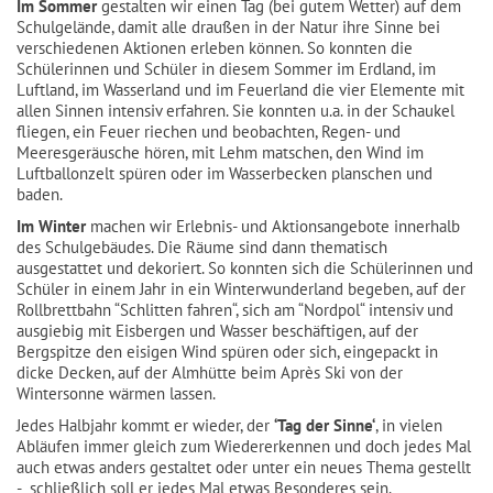
Im Sommer
gestalten wir einen Tag (bei gutem Wetter) auf dem
Schulgelände, damit alle draußen in der Natur ihre Sinne bei
verschiedenen Aktionen erleben können. So konnten die
Schülerinnen und Schüler in diesem Sommer im Erdland, im
Luftland, im Wasserland und im Feuerland die vier Elemente mit
allen Sinnen intensiv erfahren. Sie konnten u.a. in der Schaukel
fliegen, ein Feuer riechen und beobachten, Regen- und
Meeresgeräusche hören, mit Lehm matschen, den Wind im
Luftballonzelt spüren oder im Wasserbecken planschen und
baden.
Im Winter
machen wir Erlebnis- und Aktionsangebote innerhalb
des Schulgebäudes. Die Räume sind dann thematisch
ausgestattet und dekoriert. So konnten sich die Schülerinnen und
Schüler in einem Jahr in ein Winterwunderland begeben, auf der
Rollbrettbahn “Schlitten fahren“, sich am “Nordpol“ intensiv und
ausgiebig mit Eisbergen und Wasser beschäftigen, auf der
Bergspitze den eisigen Wind spüren oder sich, eingepackt in
dicke Decken, auf der Almhütte beim Après Ski von der
Wintersonne wärmen lassen.
Jedes Halbjahr kommt er wieder, der
‘Tag der Sinne‘
, in vielen
Abläufen immer gleich zum Wiedererkennen und doch jedes Mal
auch etwas anders gestaltet oder unter ein neues Thema gestellt
- schließlich soll er jedes Mal etwas Besonderes sein.