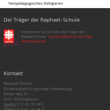
Heilpädagogisches Voltigieren
Der Träger der Raphael-Schule
Informieren Sie sich über den Träger der
Raphael-Schule -
Caritasverband für die Stadt
Recklinghausen
.
Kontakt
Raphael-Schule
Förderschule für geistige Entwicklung
Börster Weg 13
45657 Recklinghausen
Telefon:
0 23 61 - 93 44 0
Telefax:
0 23 61 - 93 44 13