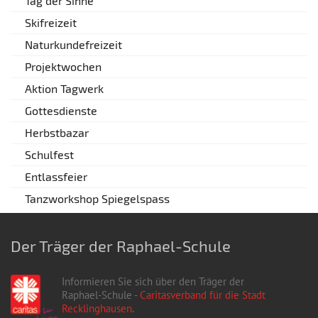
Tag der Sinne
Skifreizeit
Naturkundefreizeit
Projektwochen
Aktion Tagwerk
Gottesdienste
Herbstbazar
Schulfest
Entlassfeier
Tanzworkshop Spiegelspass
Der Träger der Raphael-Schule
Informieren Sie sich über den Träger der
Raphael-Schule -
Caritasverband für die Stadt
Recklinghausen
.