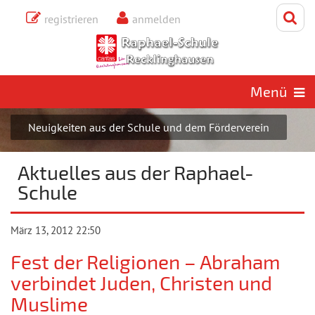
registrieren
anmelden
Donnerstag, 6. August 2026
Aktuelles aus der Raphael-
Schule
Menü
Neuigkeiten aus der Schule und dem Förderverein
Aktuelles aus der Raphael-
Schule
März 13, 2012
22:50
Fest der Religionen – Abraham
verbindet Juden, Christen und
Muslime