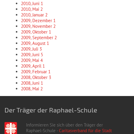
2010, Juni
1
2010, Mai
2
2010, Januar
2
2009, Dezember
1
2009, November
2
2009, Oktober
1
2009, September
2
2009, August
1
2009, Juli
3
2009, Juni
5
2009, Mai
4
2009, April
1
2009, Februar
1
2008, Oktober
3
2008, Juni
1
2008, Mai
2
Der Träger der Raphael-Schule
Informieren Sie sich über den Träger der
Raphael-Schule -
Caritasverband für die Stadt