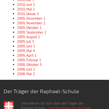
2010, Juni
1
2010, Mai
2
2010, Januar
2
2009, Dezember
1
2009, November
2
2009, Oktober
1
2009, September
2
2009, August
1
2009, Juli
3
2009, Juni
5
2009, Mai
4
2009, April
1
2009, Februar
1
2008, Oktober
3
2008, Juni
1
2008, Mai
2
Der Träger der Raphael-Schule
Informieren Sie sich über den Träger der
Raphael-Schule -
Caritasverband für die Stadt