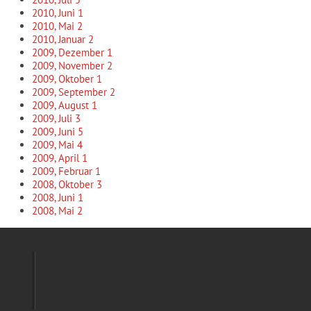
2010, Juni
1
2010, Mai
2
2010, Januar
2
2009, Dezember
1
2009, November
2
2009, Oktober
1
2009, September
2
2009, August
1
2009, Juli
3
2009, Juni
5
2009, Mai
4
2009, April
1
2009, Februar
1
2008, Oktober
3
2008, Juni
1
2008, Mai
2