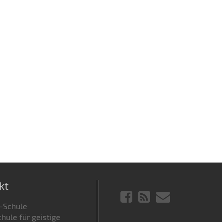
kt
-Schule
hule für geistige