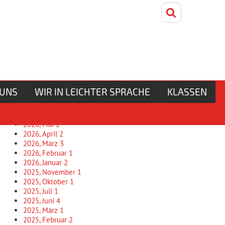
Donnerstag, 6. August 2026
Unser Archiv
 UNS
WIR IN LEICHTER SPRACHE
KLASSEN
2026, Juni
1
2026, Mai
2
2026, April
2
2026, März
3
2026, Februar
1
2026, Januar
2
2025, November
1
2025, Oktober
1
2025, Juli
1
2025, Juni
4
2025, März
1
2025, Februar
2