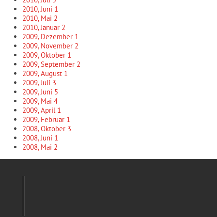
2010, Juni
1
2010, Mai
2
2010, Januar
2
2009, Dezember
1
2009, November
2
2009, Oktober
1
2009, September
2
2009, August
1
2009, Juli
3
2009, Juni
5
2009, Mai
4
2009, April
1
2009, Februar
1
2008, Oktober
3
2008, Juni
1
2008, Mai
2