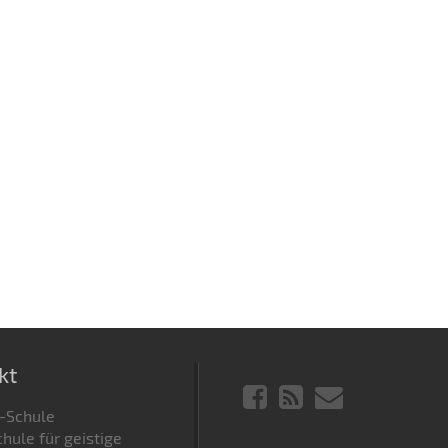
kt
-Schule
hule für geistige