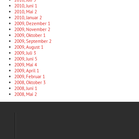
2010, Juni
1
2010, Mai
2
2010, Januar
2
2009, Dezember
1
2009, November
2
2009, Oktober
1
2009, September
2
2009, August
1
2009, Juli
3
2009, Juni
5
2009, Mai
4
2009, April
1
2009, Februar
1
2008, Oktober
3
2008, Juni
1
2008, Mai
2