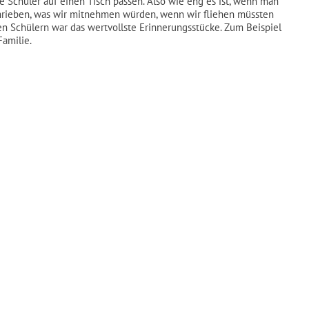
e Schüler auf einen Tisch passen. Also wie eng es ist, wenn man
chrieben, was wir mitnehmen würden, wenn wir fliehen müssten
en Schülern war das wertvollste Erinnerungsstücke. Zum Beispiel
Familie.