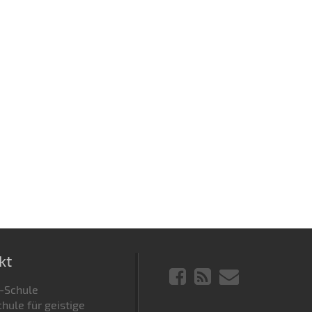
kt
-Schule
hule für geistige